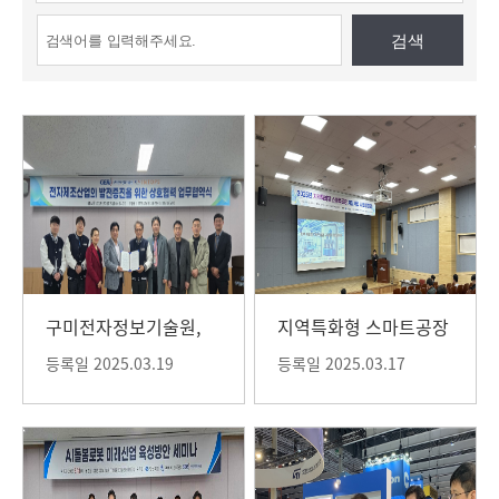
검색
구미전자정보기술원,
지역특화형 스마트공장
인탑스 주식회사 AI 로
구축사업 설명회 개최
등록일 2025.03.19
등록일 2025.03.17
봇분야 전자제조산업
제조혁신 공동 추진