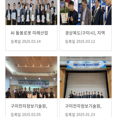
AI 돌봄로봇 미래산업
경상북도(구미시), 지역
육성 방안 세미나 개최
기업의 해외 진출을 위
등록일 2025.03.14
등록일 2025.03.12
한 「MWC 2025 경상
북도 전시관」운영
구미전자정보기술원,
구미전자정보기술원,
POSTECH 산학협력단
제 6회 구미 미래 신산
등록일 2025.02.05
등록일 2025.01.23
상호 협력 업무 협약 체
업 포럼 개최