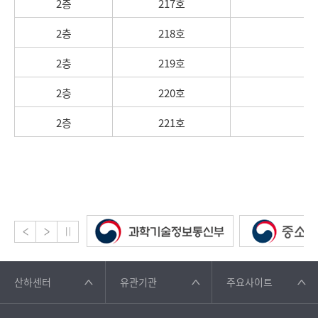
2층
217호
2층
218호
2층
219호
2층
220호
2층
221호
산하센터
유관기관
주요사이트