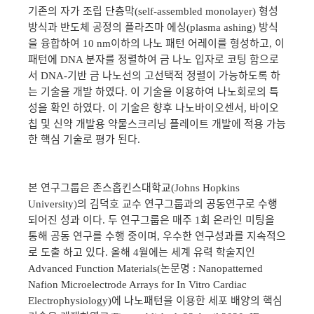
기존의 자가 조립 단층막
형성
(self-assembled monolayer)
방식과 반도체 공정의 플라즈마 에싱
방식
(plasma ashing)
을 융합하여
이하의 나노 패턴 어레이를 형성하고
이
10 nm
,
패턴에
분자를 정렬하여 금 나노 입자로 코팅 함으로
DNA
서
기반 금 나노선의 고선택적 정렬이 가능하도록 하
DNA-
는 기술을 개발 하였다
이 기술을 이용하여 나노회로의 특
.
성을 확인 하였다
이 기술은 향후 나노바이오센서
바이오
.
,
칩 및 신약 개발용 약물스크리닝 플레이트 개발에 적용 가능
한 핵심 기술로 평가 된다
.
본 연구그룹은 존스홉킨스대학교
(Johns Hopkins
의 김덕호 교수 연구그룹과의 공동연구로 수행
University)
되어진 성과 이다
두 연구그룹은 매주
회 온라인 미팅을
.
1
통해 공동 연구를 수행 중이며
우수한 연구성과를 지속적으
,
로 도출 하고 있다
올해
월에는 세계 유력 학술지인
.
4
논문명
Advanced Function Materials(
: Nanopatterned
Nafion Microelectrode Arrays for In Vitro Cardiac
에 나노패턴을 이용한 세포 배양의 핵심
Electrophysiology)