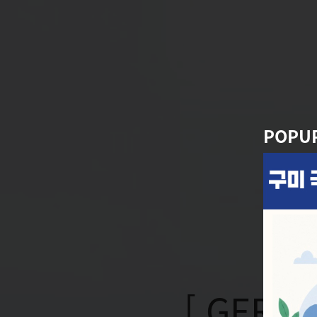
POPU
[ GERI ]