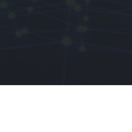
Scroll
Down