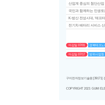
산업계 중심의 첨단산업
국민과 함께하는 민생토론회
K-방산 전성시대, ‘애프
전기차 배터리 서비스 산업
마감일 07/01
경북테크노
마감일 07/17
방위사업청
구미전자정보기술원:[39171
COPYRIGHT 2023. GUMI EL