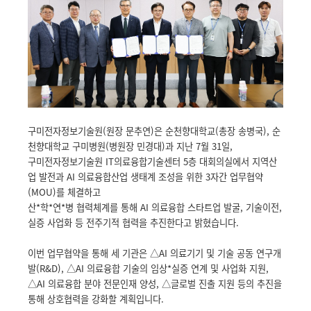
구미전자정보기술원(원장 문추연)은 순천향대학교(총장 송병국), 순
천향대학교 구미병원(병원장 민경대)과 지난 7월 31일,
구미전자정보기술원 IT의료융합기술센터 5층 대회의실에서 지역산
업 발전과 AI 의료융합산업 생태계 조성을 위한 3자간 업무협약
(MOU)를 체결하고
산*학*연*병 협력체계를 통해 AI 의료융합 스타트업 발굴, 기술이전,
실증 사업화 등 전주기적 협력을 추진한다고 밝혔습니다.
이번 업무협약을 통해 세 기관은
△AI 의료기기 및 기술 공동 연구개
발(R&D),
△AI 의료융합 기술의 임상*실증 연계 및 사업화 지원,
△AI 의료융합 분야 전문인재 양성,
△글로벌 진출 지원
등의 추진을
통해 상호협력을 강화할 계획입니다.