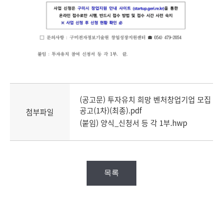
(공고문) 투자유치 희망 벤처창업기업 모집
공고(1차)(최종).pdf
첨부파일
(붙임) 양식_신청서 등 각 1부.hwp
목록