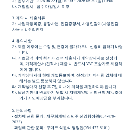
가
.
접수기간
: 2026.06.22.(
월
) 10:00 ~ 2026.06.29.(
월
) 10:00
나
.
개찰일시
:
접수 마감일시 이후
3.
계약 시 제출서류
가
.
사업자등록증
,
통장사본
,
인감증명서
,
사용인감계
(
사용인감
사용 시
),
수입인지
4.
유의사항
가
.
제출 이후에는 수정 및 변경이 불가하오니 신중히 임하기 바랍
니다
.
나
.
기초금액 이하 최저가 견적 제출자가 계약상대자로 선정되
며
,
가격제안서
(
견적서
)
제출 시 반드시
VAT
포함가로 제출하
여야 합니다
.
다
.
계약상대자에 한해 개별통보하며
,
선정되지 아니한 업체에 대
해서는 별도 통보하지 않습니다
.
라
.
계약상대자 선정 후
7
일 이내에 계약을 체결하여야 합니다
.
마
.
납품기한 내 완료하지 못할 시 지방계약법 시행규칙 제
75
조에
의거 지연배상금을 부과합니다
.
5.
문의사항
-
절차에 관한 문의
:
재무회계팀 김민주 선임행정원
(054-479-
2023)
-
과업에 관한 문의
:
구미코 석원석 행정원
(054-477-8101)