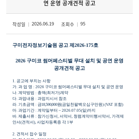
연 운영 공개견적 공고
2026.06.19
95
작성일
조회수
구미전자정보기술원 공고 제
2026-175
호
2026
구미코 썸머페스티벌 무대 설치 및 공연 운영
공개견적 공고
1.
공고에 부치는 사항
가
.
과 업 명
: 2026
구미코 썸머페스티벌 무대 설치 및 공연 운영
나
.
계약방법
:
총액
(
최저가
)
계약
다
.
과업내용
:
과업지시서 참조
라
.
기초금액
:
금
18,590,000
원
(
금일천팔백오십구만원
) (VAT
포함
)
마
.
과업기간
:
계약일부터
~ 2026.07.05(
일
)
까지
바
.
제출서류
:
참가신청서
,
서약서
,
청렴계약이행서약서
,
가격제
안서
(
견적서
),
사업자등록증 각
1
부
2.
견적서 접수 일정