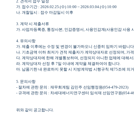
2.
견적서 접수 일정
가
.
접수기간
: 2026.02.25.(
수
) 10:00 ~ 2026.03.04.(
수
) 10:00
나
.
개찰일시
:
접수 마감일시 이후
3.
계약 시 제출서류
가
.
사업자등록증
,
통장사본
,
인감증명서
,
사용인감계
(
사용인감 사용 
4.
유의사항
가
.
제출 이후에는 수정 및 변경이 불가하오니 신중히 임하기 바랍니다
나
.
기초금액 이하 최저가 견적 제출자가 계약상대자로 선정되며
,
가격
다
.
계약상대자에 한해 개별통보하며
,
선정되지 아니한 업체에 대해서
라
.
계약상대자 선정 후
7
일 이내에 계약을 체결하여야 합니다
.
마
.
납품기한 내 완료하지 못할 시 지방계약법 시행규칙 제
75
조에 의
5.
문의사항
-
절차에 관한 문의
:
재무회계팀 김민주 선임행정원
(054-479-2023)
-
규격에 관한 문의
:
차세대에너지연구센터 임석재 선임연구원
(054-4
위와 같이 공고합니다
.