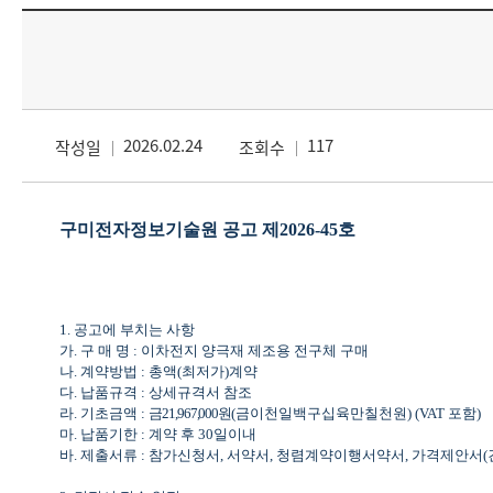
2026.02.24
117
작성일
조회수
구미전자정보기술원 공고 제
2026-45
호
1.
공고에 부치는 사항
가
.
구 매 명
:
이차전지 양극재 제조용 전구체 구매
나
.
계약방법
:
총액
(
최저가
)
계약
다
.
납품규격
:
상세규격서 참조
라
.
기초금액
:
금
21,967,000
원
(
금이천일백구십육만칠천원
) (VAT
포함
)
마
.
납품기한
:
계약 후
30
일이내
바
.
제출서류
:
참가신청서
,
서약서
,
청렴계약이행서약서
,
가격제안서
(