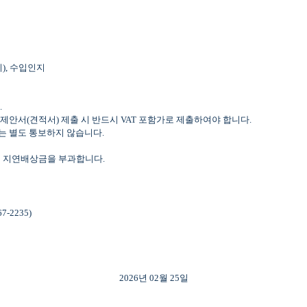
시
),
수입인지
.
제안서
(
견적서
)
제출 시 반드시
VAT
포함가로 제출하여야 합니다
.
는 별도 통보하지 않습니다
.
거 지연배상금을 부과합니다
.
67-2235)
2026
년
02
월
25
일