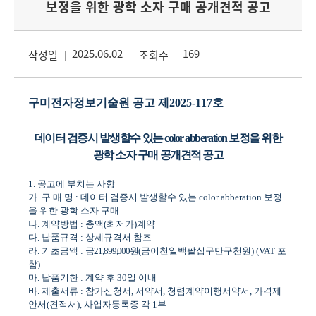
보정을 위한 광학 소자 구매 공개견적 공고
2025.06.02
169
작성일
조회수
구미전자정보기술원 공고 제
2025-117
호
데이터 검증시 발생할수 있는
color abberation
보정을 위한
광학 소자 구매 공개견적 공고
1.
공고에 부치는 사항
가
.
구 매 명
:
데이터 검증시 발생할수 있는
color abberation
보정
을 위한 광학 소자 구매
나
.
계약방법
:
총액
(
최저가
)
계약
다
.
납품규격
:
상세규격서 참조
라
.
기초금액
:
금
21,899,000
원
(
금이천일백팔십구만구천원
) (VAT
포
함
)
마
.
납품기한
:
계약 후
30
일 이내
바
.
제출서류
:
참가신청서
,
서약서
,
청렴계약이행서약서
,
가격제
안서
(
견적서
),
사업자등록증 각
1
부