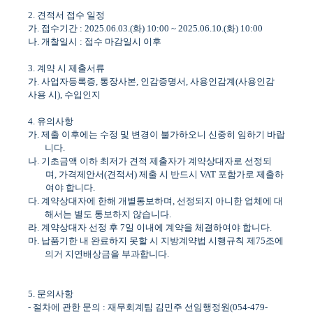
2.
견적서 접수 일정
가
.
접수기간
: 2025.06.03.(
화
) 10:00 ~ 2025.06.10.(
화
) 10:00
나
.
개찰일시
:
접수 마감일시 이후
3.
계약 시 제출서류
가
.
사업자등록증
,
통장사본
,
인감증명서
,
사용인감계
(
사용인감
사용 시
),
수입인지
4.
유의사항
가
.
제출 이후에는 수정 및 변경이 불가하오니 신중히 임하기 바랍
니다
.
나
.
기초금액 이하 최저가 견적 제출자가 계약상대자로 선정되
며
,
가격제안서
(
견적서
)
제출 시 반드시
VAT
포함가로 제출하
여야 합니다
.
다
.
계약상대자에 한해 개별통보하며
,
선정되지 아니한 업체에 대
해서는 별도 통보하지 않습니다
.
라
.
계약상대자 선정 후
7
일 이내에 계약을 체결하여야 합니다
.
마
.
납품기한 내 완료하지 못할 시 지방계약법 시행규칙 제
75
조에
의거 지연배상금을 부과합니다
.
5.
문의사항
-
절차에 관한 문의
:
재무회계팀 김민주 선임행정원
(054-479-