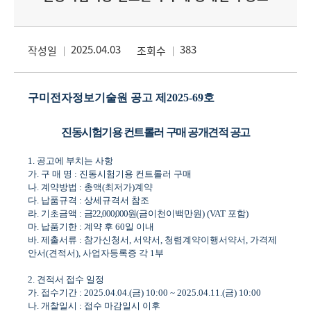
2025.04.03
383
작성일
조회수
구미전자정보기술원 공고 제
2025-69
호
진동시험기용 컨트롤러 구매 공개견적 공고
1.
공고에 부치는 사항
가
.
구 매 명
:
진동시험기용 컨트롤러 구매
나
.
계약방법
:
총액
(
최저가
)
계약
다
.
납품규격
:
상세규격서 참조
라
.
기초금액
:
금
22,000,000
원
(
금이천이백만원
) (VAT
포함
)
마
.
납품기한
:
계약 후
60
일 이내
바
.
제출서류
:
참가신청서
,
서약서
,
청렴계약이행서약서
,
가격제
안서
(
견적서
),
사업자등록증 각
1
부
2.
견적서 접수 일정
가
.
접수기간
: 2025.04.04.(
금
) 10:00 ~ 2025.04.11.(
금
) 10:00
나
.
개찰일시
:
접수 마감일시 이후