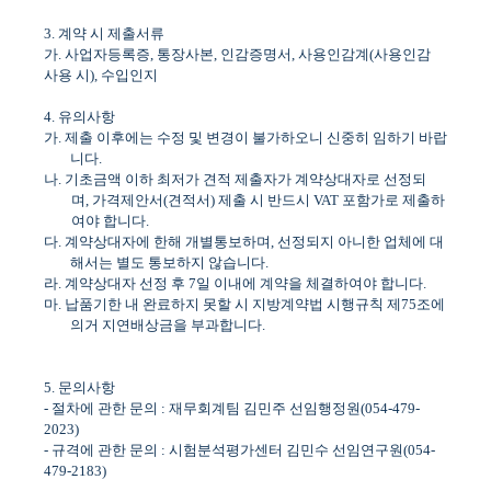
3.
계약 시 제출서류
가
.
사업자등록증
,
통장사본
,
인감증명서
,
사용인감계
(
사용인감
사용 시
),
수입인지
4.
유의사항
가
.
제출 이후에는 수정 및 변경이 불가하오니 신중히 임하기 바랍
니다
.
나
.
기초금액 이하 최저가 견적 제출자가 계약상대자로 선정되
며
,
가격제안서
(
견적서
)
제출 시 반드시
VAT
포함가로 제출하
여야 합니다
.
다
.
계약상대자에 한해 개별통보하며
,
선정되지 아니한 업체에 대
해서는 별도 통보하지 않습니다
.
라
.
계약상대자 선정 후
7
일 이내에 계약을 체결하여야 합니다
.
마
.
납품기한 내 완료하지 못할 시 지방계약법 시행규칙 제
75
조에
의거 지연배상금을 부과합니다
.
5.
문의사항
-
절차에 관한 문의
:
재무회계팀 김민주 선임행정원
(054-479-
2023)
-
규격에 관한 문의
:
시험분석평가센터 김민수 선임연구원
(054-
479-2183)