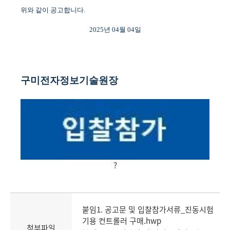
위와 같이 공고합니다
.
2025
년
04
월
04
일
구미전자정보기술원장
?
붙임1. 공고문 및 입찰참가서류_진동시험
기용 컨트롤러 구매.hwp
첨부파일