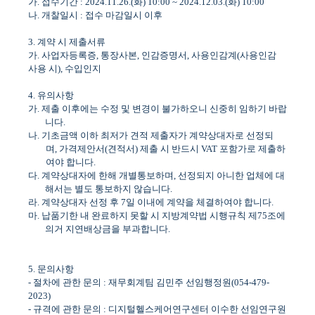
가
.
접수기간
: 2024.11.26.(
화
) 10:00 ~ 2024.12.03.(
화
) 10:00
나
.
개찰일시
:
접수 마감일시 이후
3.
계약 시 제출서류
가
.
사업자등록증
,
통장사본
,
인감증명서
,
사용인감계
(
사용인감
사용 시
),
수입인지
4.
유의사항
가
.
제출 이후에는 수정 및 변경이 불가하오니 신중히 임하기 바랍
니다
.
나
.
기초금액 이하 최저가 견적 제출자가 계약상대자로 선정되
며
,
가격제안서
(
견적서
)
제출 시 반드시
VAT
포함가로 제출하
여야 합니다
.
다
.
계약상대자에 한해 개별통보하며
,
선정되지 아니한 업체에 대
해서는 별도 통보하지 않습니다
.
라
.
계약상대자 선정 후
7
일 이내에 계약을 체결하여야 합니다
.
마
.
납품기한 내 완료하지 못할 시 지방계약법 시행규칙 제
75
조에
의거 지연배상금을 부과합니다
.
5.
문의사항
-
절차에 관한 문의
:
재무회계팀 김민주 선임행정원
(054-479-
2023)
-
규격에 관한 문의
:
디지털헬스케어연구센터 이수한 선임연구원