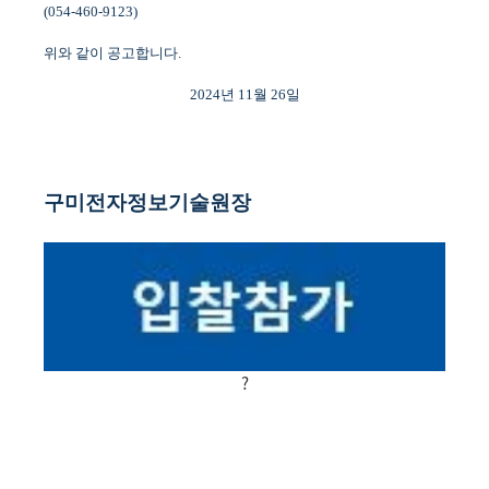
(054-460-9123)
위와 같이 공고합니다
.
2024
년
11
월
26
일
구미전자정보기술원장
?