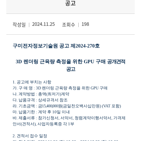
공고
2024.11.25
198
작성일
조회수
구미전자정보기술원 공고 제
2024-270
호
3D
렌더링 근육량 측정을 위한
GPU
구매
공개견적
공고
1.
공고에 부치는 사항
가
.
구 매 명
:
3D
렌더링 근육량 측정을 위한
GPU
구매
나
.
계약방법
:
총액
(
최저가
)
계약
다
.
납품규격
:
상세규격서 참조
라
.
기초금액
:
금
15,400,000
원
(
금일천오백사십만원
) (VAT
포함
)
마
.
납품기한
:
계약 후
10
일 이내
바
.
제출서류
:
참가신청서
,
서약서
,
청렴계약이행서약서
,
가격제
안서
(
견적서
),
사업자등록증 각
1
부
2.
견적서 접수 일정