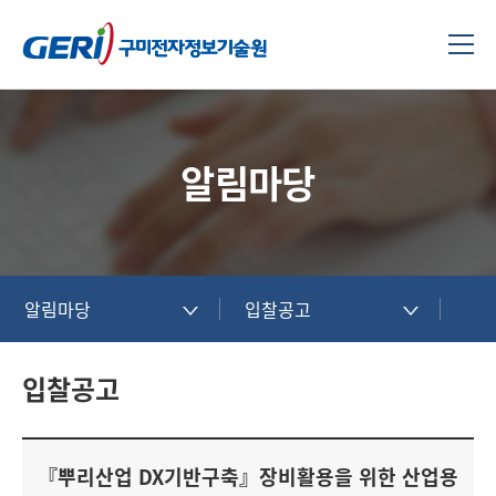
알림마당
알림마당
입찰공고
입찰공고
『뿌리산업 DX기반구축』장비활용을 위한 산업용