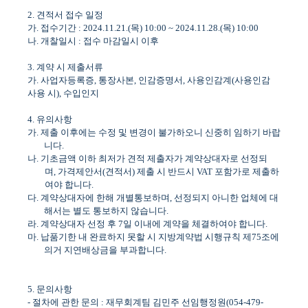
2.
견적서 접수 일정
가
.
접수기간
: 2024.11.21.(
목
) 10:00 ~ 2024.11.28.(
목
) 10:00
나
.
개찰일시
:
접수 마감일시 이후
3.
계약 시 제출서류
가
.
사업자등록증
,
통장사본
,
인감증명서
,
사용인감계
(
사용인감
사용 시
),
수입인지
4.
유의사항
가
.
제출 이후에는 수정 및 변경이 불가하오니 신중히 임하기 바랍
니다
.
나
.
기초금액 이하 최저가 견적 제출자가 계약상대자로 선정되
며
,
가격제안서
(
견적서
)
제출 시 반드시
VAT
포함가로 제출하
여야 합니다
.
다
.
계약상대자에 한해 개별통보하며
,
선정되지 아니한 업체에 대
해서는 별도 통보하지 않습니다
.
라
.
계약상대자 선정 후
7
일 이내에 계약을 체결하여야 합니다
.
마
.
납품기한 내 완료하지 못할 시 지방계약법 시행규칙 제
75
조에
의거 지연배상금을 부과합니다
.
5.
문의사항
-
절차에 관한 문의
:
재무회계팀 김민주 선임행정원
(054-479-