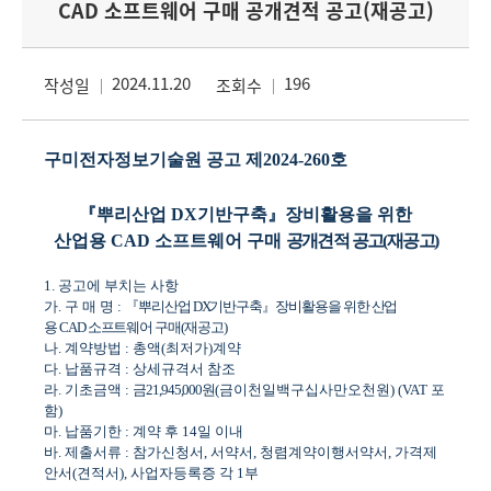
CAD 소프트웨어 구매 공개견적 공고(재공고)
2024.11.20
196
작성일
조회수
구미전자정보기술원 공고 제
2024-260
호
『
뿌리산업
DX
기반구축
』
장비활용을 위한
산업용
CAD
소프트웨어 구매
공개견적 공고
(
재공고
)
1.
공고에 부치는 사항
가
.
구 매 명
:
『
뿌리산업
DX
기반구축
』
장비활용을 위한 산업
용
CAD
소프트웨어 구매
(
재공고
)
나
.
계약방법
:
총액
(
최저가
)
계약
다
.
납품규격
:
상세규격서 참조
라
.
기초금액
:
금
21,945,000
원
(
금이천일백구십사만오천원
) (VAT
포
함
)
마
.
납품기한
:
계약 후
14
일 이내
바
.
제출서류
:
참가신청서
,
서약서
,
청렴계약이행서약서
,
가격제
안서
(
견적서
),
사업자등록증 각
1
부