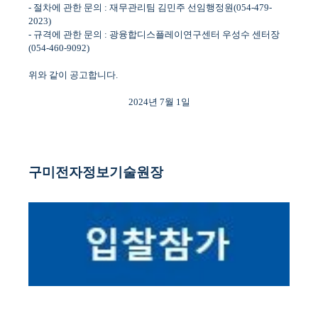
-
절차에 관한 문의
:
재무관리팀 김민주 선임행정원
(054-479-
2023)
-
규격에 관한 문의
:
광융합디스플레이연구센터 우성수 센터장
(054-460-9092)
위와 같이 공고합니다
.
2024
년
7
월
1
일
구미전자정보기술원장