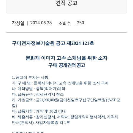
견적 공고
2024.06.28
250
작성일
조회수
구미전자정보기술원 공고 제
2024-121
호
문화재 이미지 고속 스캐닝을 위한 소자
구매
공개견적 공고
1.
공고에 부치는 사항
가
.
구 매 명
:
문화재 이미지 고속 스캐닝을 위한 소자 구매
나
.
계약방법
:
총액
(
최저가
)
계약
다
.
납품규격
:
상세규격서 참조
라
.
기초금액
:
금
21,990,100
원
(
금이천일백구십구만일백원
) (VAT
포
함
)
마
.
납품기한
:
계약 후
30
일 이내
바
.
제출서류
:
참가신청서
,
서약서
,
청렴계약이행서약서
,
가격제
안서
(
견적서
),
사업자등록증 각
1
부