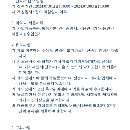
2.
견적서 접수 일정
가
.
접수기간
: 2024.07.01.(
월
) 10:00 ~ 2024.07.08.(
월
) 10:00
나
.
개찰일시
:
접수 마감일시 이후
3.
계약 시 제출서류
가
.
사업자등록증
,
통장사본
,
인감증명서
,
사용인감계
(
사용인감
사용 시
),
수입인지
4.
유의사항
가
.
제출 이후에는 수정 및 변경이 불가하오니 신중히 임하기 바랍
니다
.
나
.
기초금액 이하 최저가 견적 제출자가 계약상대자로 선정되
며
,
가격제안서
(
견적서
)
제출 시 반드시
VAT
포함가로 제출하
여야 합니다
.
다
.
계약상대자에 한해 개별통보하며
,
선정되지 아니한 업체에 대
해서는 별도 통보하지 않습니다
.
라
.
계약상대자 선정 후
7
일 이내에 계약을 체결하여야 합니다
.
마
.
납품기한 내 완료하지 못할 시 지방계약법 시행규칙 제
75
조에
의거 지연배상금을 부과합니다
.
바
.
대금청구 시 경상북도 지역개발채권
(
계약금액의
2.5%, 5
천원
단위 절사
)
을 제출하여야 합니다
.
5.
문의사항