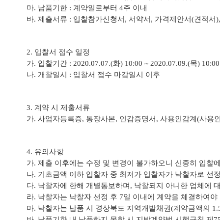
마
.
납품기한
:
계약일로부터
4
주 이내
바
.
제출서류
:
입찰참가신청서
,
서약서
,
가격제안서
(
견적서
)
2.
입찰서 접수 일정
가
.
입찰기간
: 2020.07.07.(
화
) 10:00 ~ 2020.07.09.(
목
) 10:00
나
.
개찰일시
:
입찰서 접수 마감일시 이후
3.
계약 시 제출서류
가
.
사업자등록증
,
통장사본
,
인감증명서
,
사용인감계
(
사용인
4.
유의사항
가
.
제출 이후에는 수정 및 변경이 불가하오니 신중히 입찰
나
.
기초금액 이하 입찰자 중 최저가 입찰자가 낙찰자로 선
다
.
낙찰자에 한해 개별통보하며
,
낙찰되지 아니한 업체에 
라
.
낙찰자는 낙찰자 선정 후
7
일 이내에 계약을 체결하여야
마
.
낙찰자는 납품 시 경상북도 지역개발채권
(
계약금액의
1.
바
.
납품기한 내 납품하지 못할 시 지방계약법 시행규칙 제
7