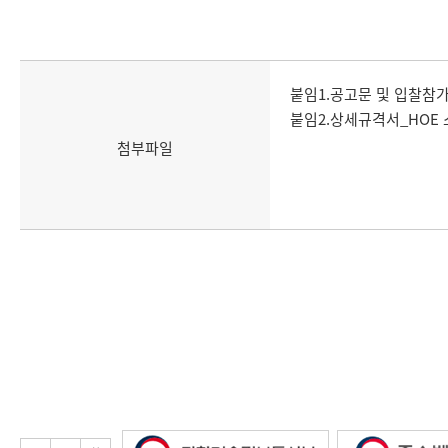
붙임1.공고문 및 입찰참가서류
붙임2.상세규격서_HOE 스크린
첨부파일