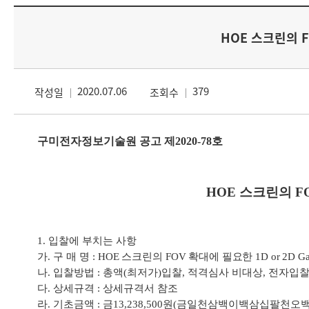
HOE 스크린의 FO
2020.07.06
379
작성일
조회수
구미전자정보기술원 공고 제
2020-78
호
HOE
스크린의
F
1.
입찰에 부치는 사항
가
.
구 매 명
:
HOE
스크린의
FOV
확대에 필요한
1D or 2D Ga
나
.
입찰방법
:
총액
(
최저가
)
입찰
,
적격심사 비대상
,
전자입
다
.
상세규격
:
상세규격서 참조
라
.
기초금액
:
금
13,238,500
원
(
금일천삼백이백삼십팔천오