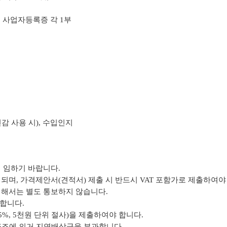
,
사업자등록증 각
1
부
감 사용 시
),
수입인지
에 임하기 바랍니다
.
정되며
,
가격제안서
(
견적서
)
제출 시 반드시
VAT
포함가로 제출하여야
대해서는 별도 통보하지 않습니다
.
 합니다
.
5%, 5
천원 단위 절사
)
을 제출하여야 합니다
.
5
조에 의거 지연배상금을 부과합니다
.