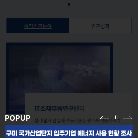
중점연구분야
연구성과
시험분석평가센터
제조AX연구센터
IT소재부품연구센터
POPUP
다양한 산업 분야의 연구개발에 필수적인 연구개
AI 기술 기반 자율제조/온디바이스AI/차세대 이
전기·전자 산업에 적용가능한 광소자·적층제조기
발 시설ㆍ장비를 구축 및 운영하여 구조분석, 특
동통신 관련 기술개발 및 지원 인프라 구축을 통
술 기반 소재·부품·장비 연구개발과 자체 보유한
성평가, 신뢰성 평가 및 실증ㆍ인증시험 및
해 지역기업의 제조AX 기술 및 제조업 경쟁력 확
슈퍼컴퓨터·융복합시뮬레이션 기술 기반 연구개