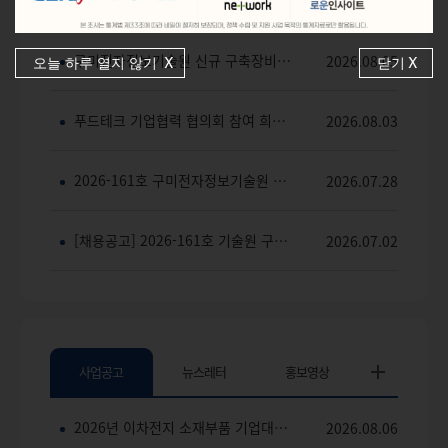
「2026년 구미시 제조기업 실태조사」 실시 안내 및 협조 요청
2026.08.06
구미전자정보기술원 신규 구축장비(고변위 중형 복합진동시험기) 사용료 안내
2026.08.05
오늘 하루 열지 않기
닫기
푸드테크 기업협력 협의회 참여 희망 기업 모집 공고
2026.08.03
2026-161호 구미전자정보기술원 구미컨벤션센터관 채용 공고 서류전형 결과 안내
2026.07.28
[채용공고] 2026-161호 기술원 구미컨벤션센터(구미코) 관장 채용공고
2026.07.02
사업공고
뉴스레터
홍보영상
2026년 이차전지 소재부품 기업대상 기술개발 패키지 지원프로그램 참여기업 모집 공고 (상시)
2026.08.06